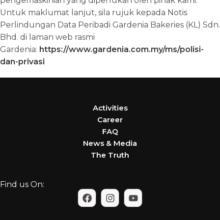
pengemaskinian yang diperlukan oleh pihak kami.
Untuk maklumat lanjut, sila rujuk kepada Notis
Perlindungan Data Peribadi Gardenia Bakeries (KL) Sdn.
Bhd. di laman web rasmi
Gardenia:
https://www.gardenia.com.my/ms/polisi-
dan-privasi
Activities
Career
FAQ
News & Media
The Truth
Find us On: