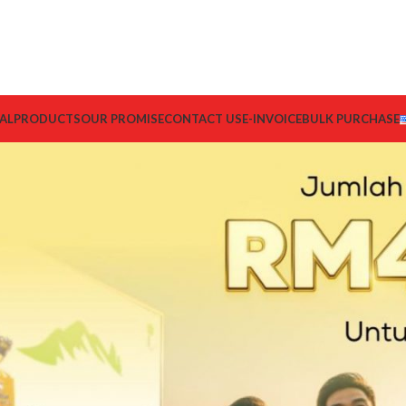
AL
PRODUCTS
OUR PROMISE
CONTACT US
E-INVOICE
BULK PURCHASE