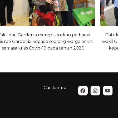
akil dari Gardenia menghulurkan pelbagai
Datuk
nis roti Gardenia kepada seorang warga emas
wakil 
semasa krisis Covid-19 pada tahun 2020
kep
Cari kami di: