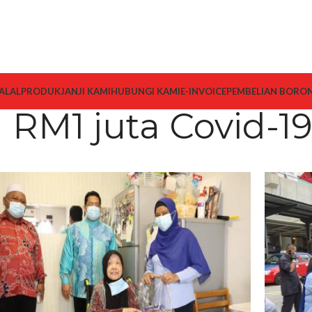
ALAL
PRODUK
JANJI KAMI
HUBUNGI KAMI
E-INVOICE
PEMBELIAN BORO
RM1 juta Covid-1