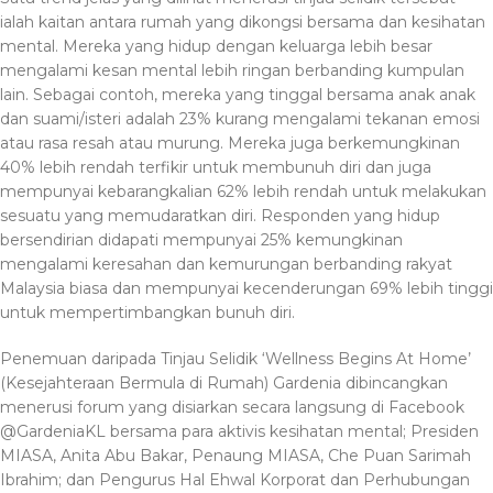
ialah kaitan antara rumah yang dikongsi bersama dan kesihatan
mental. Mereka yang hidup dengan keluarga lebih besar
mengalami kesan mental lebih ringan berbanding kumpulan
lain. Sebagai contoh, mereka yang tinggal bersama anak anak
dan suami/isteri adalah 23% kurang mengalami tekanan emosi
atau rasa resah atau murung. Mereka juga berkemungkinan
40% lebih rendah terfikir untuk membunuh diri dan juga
mempunyai kebarangkalian 62% lebih rendah untuk melakukan
sesuatu yang memudaratkan diri. Responden yang hidup
bersendirian didapati mempunyai 25% kemungkinan
mengalami keresahan dan kemurungan berbanding rakyat
Malaysia biasa dan mempunyai kecenderungan 69% lebih tinggi
untuk mempertimbangkan bunuh diri.
Penemuan daripada Tinjau Selidik ‘Wellness Begins At Home’
(Kesejahteraan Bermula di Rumah) Gardenia dibincangkan
menerusi forum yang disiarkan secara langsung di Facebook
@GardeniaKL bersama para aktivis kesihatan mental; Presiden
MIASA, Anita Abu Bakar, Penaung MIASA, Che Puan Sarimah
Ibrahim; dan Pengurus Hal Ehwal Korporat dan Perhubungan