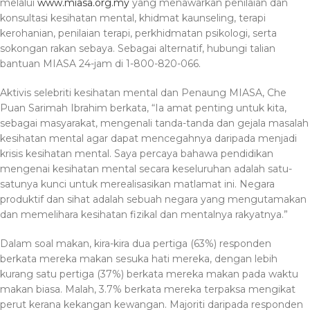
melalui
www.miasa.org.my
yang menawarkan penilaian dan
konsultasi kesihatan mental, khidmat kaunseling, terapi
kerohanian, penilaian terapi, perkhidmatan psikologi, serta
sokongan rakan sebaya. Sebagai alternatif, hubungi talian
bantuan MIASA 24-jam di 1-800-820-066.
Aktivis selebriti kesihatan mental dan Penaung MIASA, Che
Puan Sarimah Ibrahim berkata, “Ia amat penting untuk kita,
sebagai masyarakat, mengenali tanda-tanda dan gejala masalah
kesihatan mental agar dapat mencegahnya daripada menjadi
krisis kesihatan mental. Saya percaya bahawa pendidikan
mengenai kesihatan mental secara keseluruhan adalah satu-
satunya kunci untuk merealisasikan matlamat ini. Negara
produktif dan sihat adalah sebuah negara yang mengutamakan
dan memelihara kesihatan fizikal dan mentalnya rakyatnya.”
Dalam soal makan, kira-kira dua pertiga (63%) responden
berkata mereka makan sesuka hati mereka, dengan lebih
kurang satu pertiga (37%) berkata mereka makan pada waktu
makan biasa. Malah, 3.7% berkata mereka terpaksa mengikat
perut kerana kekangan kewangan. Majoriti daripada responden