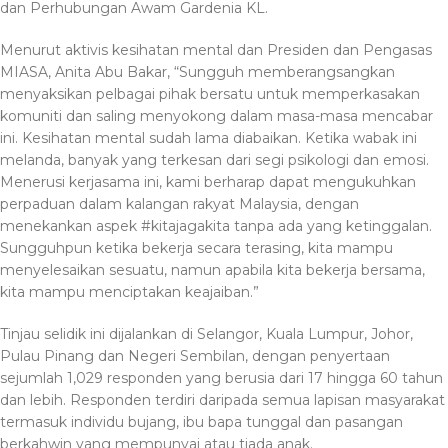
dan Perhubungan Awam Gardenia KL.
Menurut aktivis kesihatan mental dan Presiden dan Pengasas
MIASA, Anita Abu Bakar, “Sungguh memberangsangkan
menyaksikan pelbagai pihak bersatu untuk memperkasakan
komuniti dan saling menyokong dalam masa-masa mencabar
ini. Kesihatan mental sudah lama diabaikan. Ketika wabak ini
melanda, banyak yang terkesan dari segi psikologi dan emosi.
Menerusi kerjasama ini, kami berharap dapat mengukuhkan
perpaduan dalam kalangan rakyat Malaysia, dengan
menekankan aspek #kitajagakita tanpa ada yang ketinggalan.
Sungguhpun ketika bekerja secara terasing, kita mampu
menyelesaikan sesuatu, namun apabila kita bekerja bersama,
kita mampu menciptakan keajaiban.”
Tinjau selidik ini dijalankan di Selangor, Kuala Lumpur, Johor,
Pulau Pinang dan Negeri Sembilan, dengan penyertaan
sejumlah 1,029 responden yang berusia dari 17 hingga 60 tahun
dan lebih. Responden terdiri daripada semua lapisan masyarakat
termasuk individu bujang, ibu bapa tunggal dan pasangan
berkahwin yang mempunyai atau tiada anak.